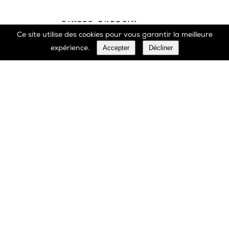
Ce site utilise des cookies pour vous garantir la meilleure
Accepter
Décliner
expérience.
Marbrerie Oscar Daffe SA
Rue Robert Ledecq 14 B-1440 Wauthier-Braine
Belgique
00 32 2 366 90 29
Tél:
00 32 2 366 23 27
Fax: