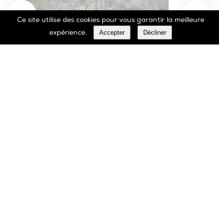
Ce site utilise des cookies pour vous garantir la meilleure
Accepter
Décliner
expérience.
Marbrerie Oscar Daffe SA
Rue Robert Ledecq 14 B-1440 Wauthier-Braine
Belgique
00 32 2 366 90 29
Tél:
00 32 2 366 23 27
Fax:
info@daffe.com
E-mail: