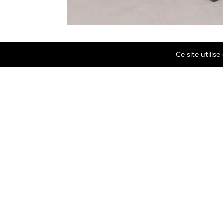
Ce site utilis
Marbrerie Oscar Daffe SA
Rue Robert Ledecq 14 B-1440 Wauthier-Braine