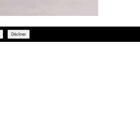
Décliner
00 32 2 366 23 27
info@daffe.com
Fax:
E-mail: