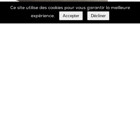
Ce site utilise des cookies pour vous garantir la meilleure
Accepter
Décliner
expérience.
Marbrerie Oscar Daffe SA
Rue Robert Ledecq 14 B-1440 Wauthier-Braine
Belgique
00 32 2 366 90 29
Tél:
00 32 2 366 23 27
Fax:
info@daffe.com
E-mail: