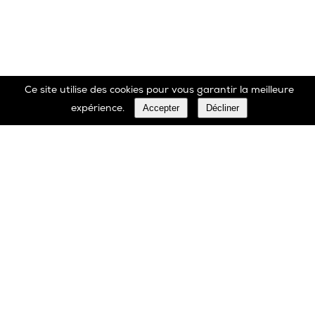
Ce site utilise des cookies pour vous garantir la meilleure
Accepter
Décliner
expérience.
Marbrerie Oscar Daffe SA
Rue Robert Ledecq 14 B-1440 Wauthier-Braine
Belgique