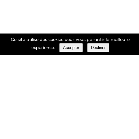
Ce site utilise des cookies pour vous garantir la meilleure
Accepter
Décliner
expérience.
Marbrerie Oscar Daffe SA
Rue Robert Ledecq 14 B-1440 Wauthier-Braine
Belgique