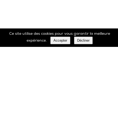
Ce site utilise des cookies pour vous garantir la meilleure
Accepter
Décliner
expérience.
Marbrerie Oscar Daffe SA
Rue Robert Ledecq 14 B-1440 Wauthier-Braine
Belgique