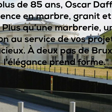
plus de 85 ans, Oscar Daff
llence en marbre, granit et
. Plus qu’une marbrerie, u
on au service de vos projet
cieux. À deux pas de Bruxe
l’élégance prend forme."