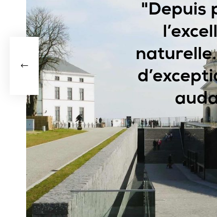
"Depuis 
l’exce
naturelle
d’excepti
auda