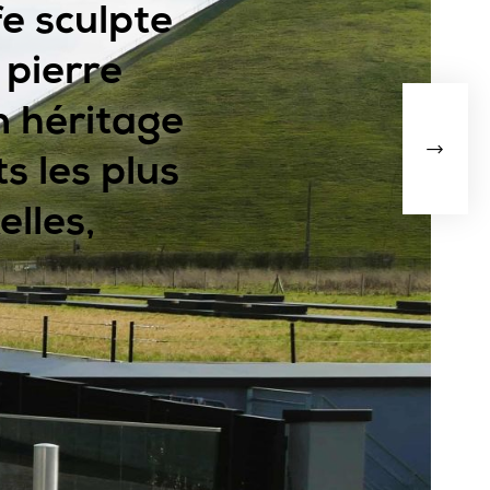
e sculpte
 pierre
n héritage
s les plus
lles,