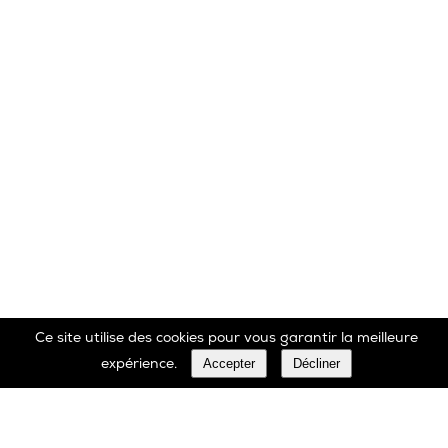
Ce site utilise des cookies pour vous garantir la meilleure
Marbrerie Oscar Daffe SA
Accepter
Décliner
expérience.
Rue Robert Ledecq 14 B-1440 Wauthier-Braine
Belgique