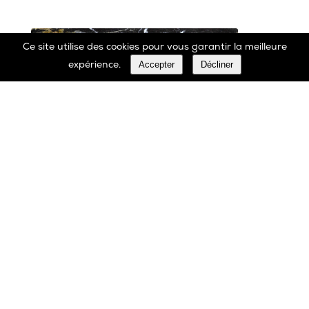
Ce site utilise des cookies pour vous garantir la meilleure
Accepter
Décliner
expérience.
Marbrerie Oscar Daffe SA
Rue Robert Ledecq 14 B-1440 Wauthier-Braine
Belgique
00 32 2 366 90 29
Tél:
00 32 2 366 23 27
Fax: