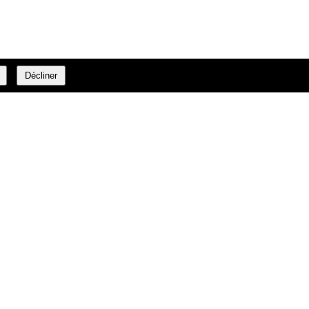
Décliner
00 32 2 366 23 27
info@daffe.com
Fax:
E-mail: