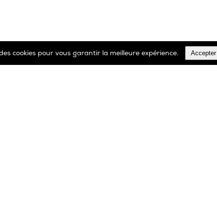
Accepter
e des cookies pour vous garantir la meilleure expérience.
TOUS LES PRODUITS
00 32 2 366 90 29
Tél: