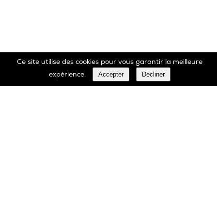
Ce site utilise des cookies pour vous garantir la meilleure
Accepter
Décliner
expérience.
Marbrerie Oscar Daffe SA
Rue Robert Ledecq 14 B-1440 Wauthier-Braine
Belgique