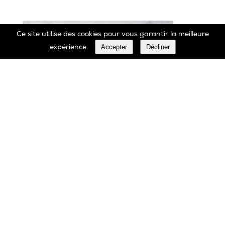
Ce site utilise des cookies pour vous garantir la meilleure
Accepter
Décliner
expérience.
Marbrerie Oscar Daffe SA
Rue Robert Ledecq 14 B-1440 Wauthier-Braine
Belgique
00 32 2 366 90 29
Tél:
00 32 2 366 23 27
Fax: