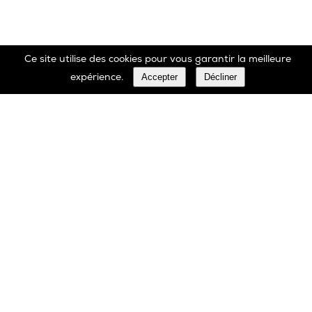
Ce site utilise des cookies pour vous garantir la meilleure
Accepter
Décliner
expérience.
Marbrerie Oscar Daffe SA
Rue Robert Ledecq 14 B-1440 Wauthier-Braine
Belgique
00 32 2 366 90 29
Tél:
00 32 2 366 23 27
Fax: