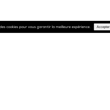
Accepter
e des cookies pour vous garantir la meilleure expérience.
TOUS LES PRODUITS
00 32 2 366 90 29
Tél: