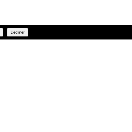
Décliner
00 32 2 366 23 27
info@daffe.com
Fax:
E-mail: