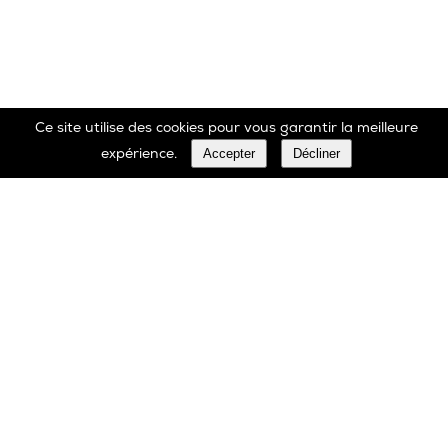
Ce site utilise des cookies pour vous garantir la meilleure
Accepter
Décliner
expérience.
Marbrerie Oscar Daffe SA
Rue Robert Ledecq 14 B-1440 Wauthier-Braine
Belgique