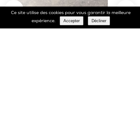
Ce site utilise des cookies pour vous garantir la meilleure
Accepter
Décliner
expérience.
Marbrerie Oscar Daffe SA
Rue Robert Ledecq 14 B-1440 Wauthier-Braine
Belgique
00 32 2 366 90 29
Tél:
00 32 2 366 23 27
Fax:
info@daffe.com
E-mail: