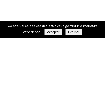
Ce site utilise des cookies pour vous garantir la meilleure
Accepter
Décliner
expérience.
Marbrerie Oscar Daffe SA
Rue Robert Ledecq 14 B-1440 Wauthier-Braine
Belgique